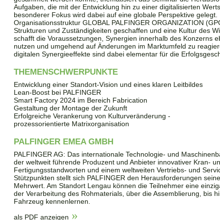
Aufgaben, die mit der Entwicklung hin zu einer digitalisierten We
besonderer Fokus wird dabei auf eine globale Perspektive gelegt.
Organisationsstruktur GLOBAL PALFINGER ORGANIZATION (GPO
Strukturen und Zuständigkeiten geschaffen und eine Kultur des Wi
schafft die Voraussetzungen, Synergien innerhalb des Konzerns ebe
nutzen und umgehend auf Änderungen im Marktumfeld zu reagiere
digitalen Synergieeffekte sind dabei elementar für die Erfolgsge
THEMENSCHWERPUNKTE
Entwicklung einer Standort-Vision und eines klaren Leitbildes
Lean-Boost bei PALFINGER
Smart Factory 2024 im Bereich Fabrication
Gestaltung der Montage der Zukunft
Erfolgreiche Verankerung von Kulturveränderung -
prozessorientierte Matrixorganisation
PALFINGER EMEA GMBH
PALFINGER AG: Das internationale Technologie- und Maschinen
der weltweit führende Produzent und Anbieter innovativer Kran- 
Fertigungsstandworten und einem weltweiten Vertriebs- und Serv
Stützpunkten stellt sich PALFINGER den Herausforderungen seine
Mehrwert. Am Standort Lengau können die Teilnehmer eine einziga
der Verarbeitung des Rohmaterials, über die Assemblierung, bis 
Fahrzeug kennenlernen.
als PDF anzeigen