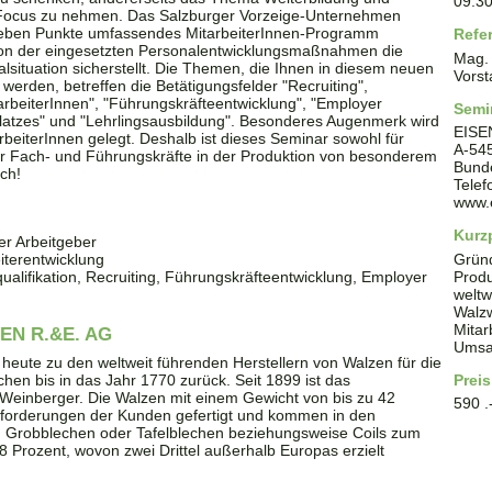
09:3
n Focus zu nehmen. Das Salzburger Vorzeige-Unternehmen
ieben Punkte umfassendes MitarbeiterInnen-Programm
Refe
tion der eingesetzten Personalentwicklungsmaßnahmen die
Mag.
lsituation sicherstellt. Die Themen, die Ihnen in diesem neuen
Vorst
werden, betreffen die Betätigungsfelder "Recruiting",
tarbeiterInnen", "Führungskräfteentwicklung", "Employer
Semi
tsplatzes" und "Lehrlingsausbildung". Besonderes Augenmerk wird
EISE
beiterInnen gelegt. Deshalb ist dieses Seminar sowohl für
A
-
54
ür Fach- und Führungskräfte in der Produktion von besonderem
Bund
ch!
Tele
www.
Kurzp
er Arbeitgeber
iterentwicklung
Grün
qualifikation, Recruiting, Führungskräfteentwicklung, Employer
Produ
weltw
Walz
Mitar
N R.&E. AG
Umsat
heute zu den weltweit führenden Herstellern von Walzen für die
hen bis in das Jahr 1770 zurück. Seit 1899 ist das
Preis
Weinberger. Die Walzen mit einem Gewicht von bis zu 42
590 .
Anforderungen der Kunden gefertigt und kommen in den
on Grobblechen oder Tafelblechen beziehungsweise Coils zum
 98 Prozent, wovon zwei Drittel außerhalb Europas erzielt