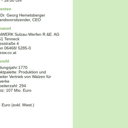
0
-
16:00
Uhr
renten
 Dr. Georg Hemetsberger
andsvorsitzender, CEO
narort
NWERK Sulzau-Werfen R.&E. AG
51
Tenneck
esstraße 4
fon
06468/ 5285-0
esw.co.at
rofil
dungsjahr:
1770
ktpalette:
Produktion und
eiter Vertrieb von Walzen für
werke
beiterzahl: 294
z: 107 Mio. Euro
- Euro (exkl. Mwst.)