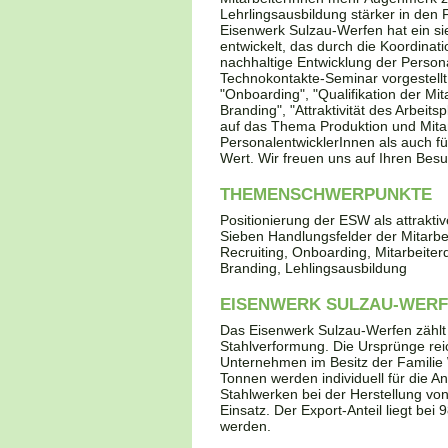
Lehrlingsausbildung stärker in de
Eisenwerk Sulzau-Werfen hat ein s
entwickelt, das durch die Koordina
nachhaltige Entwicklung der Persona
Technokontakte-Seminar vorgestellt 
"Onboarding", "Qualifikation der Mi
Branding", "Attraktivität des Arbei
auf das Thema Produktion und Mitar
PersonalentwicklerInnen als auch f
Wert. Wir freuen uns auf Ihren Besu
THEMENSCHWERPUNKTE
Positionierung der ESW als attraktiv
Sieben Handlungsfelder der Mitarbe
Recruiting, Onboarding, Mitarbeiter
Branding, Lehlingsausbildung
EISENWERK SULZAU-WERFE
Das Eisenwerk Sulzau-Werfen zählt 
Stahlverformung. Die Ursprünge reic
Unternehmen im Besitz der Familie 
Tonnen werden individuell für die 
Stahlwerken bei der Herstellung v
Einsatz. Der Export-Anteil liegt bei
werden.