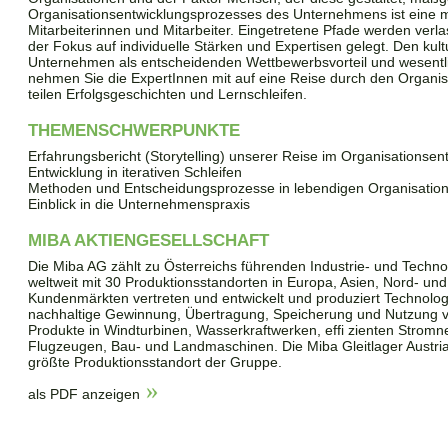
Organisationsentwicklungsprozesses des Unternehmens ist eine m
Mitarbeiterinnen und Mitarbeiter. Eingetretene Pfade werden ver
der Fokus auf individuelle Stärken und Expertisen gelegt. Den kul
Unternehmen als entscheidenden Wettbewerbsvorteil und wesentli
nehmen Sie die ExpertInnen mit auf eine Reise durch den Organi
teilen Erfolgsgeschichten und Lernschleifen.
THEMENSCHWERPUNKTE
Erfahrungsbericht (Storytelling) unserer Reise im Organisationse
Entwicklung in iterativen Schleifen
Methoden und Entscheidungsprozesse in lebendigen Organisatio
Einblick in die Unternehmenspraxis
MIBA AKTIENGESELLSCHAFT
Die Miba AG zählt zu Österreichs führenden Industrie- und Techno
weltweit mit 30 Produktionsstandorten in Europa, Asien, Nord- und
Kundenmärkten vertreten und entwickelt und produziert Technologie
nachhaltige Gewinnung, Übertragung, Speicherung und Nutzung v
Produkte in Windturbinen, Wasserkraftwerken, effi zienten Stromne
Flugzeugen, Bau- und Landmaschinen. Die Miba Gleitlager Austria 
größte Produktionsstandort der Gruppe.
als PDF anzeigen