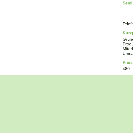
Semi
Telef
Kurzp
Grün
Produ
Mitar
Umsa
Preis
480 .