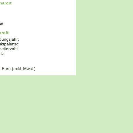
narort
on
rofil
dungsjahr:
ktpalette:
beiterzahl:
tz:
- Euro (exkl. Mwst.)