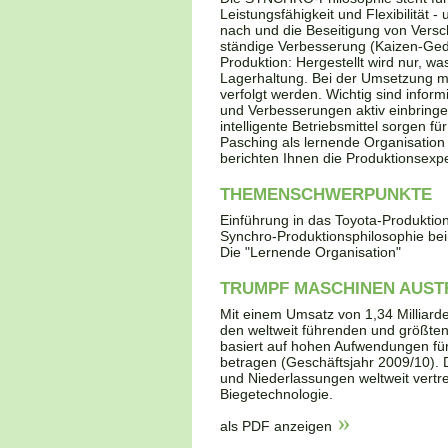
Leistungsfähigkeit und Flexibilität 
nach und die Beseitigung von Versch
ständige Verbesserung (Kaizen-Gedan
Produktion: Hergestellt wird nur, w
Lagerhaltung. Bei der Umsetzung m
verfolgt werden. Wichtig sind inform
und Verbesserungen aktiv einbringen
intelligente Betriebsmittel sorgen f
Pasching als lernende Organisatio
berichten Ihnen die Produktionsexp
THEMENSCHWERPUNKTE
Einführung in das Toyota-Produkti
Synchro-Produktionsphilosophie be
Die "Lernende Organisation"
TRUMPF MASCHINEN AUST
Mit einem Umsatz von 1,34 Milliard
den weltweit führenden und größten
basiert auf hohen Aufwendungen fü
betragen (Geschäftsjahr 2009/10). 
und Niederlassungen weltweit vert
Biegetechnologie.
als PDF anzeigen