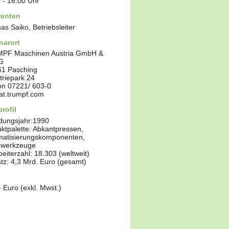
0
-
16:00
Uhr
renten
s Saiko, Betriebsleiter
narort
PF Maschinen Austria GmbH &
G
61
Pasching
triepark 24
fon
07221/ 603-0
at.trumpf.com
rofil
dungsjahr:
1990
ktpalette:
Abkantpressen,
matisierungskomponenten,
ewerkzeuge
beiterzahl: 18.303 (weltweit)
z: 4,3 Mrd. Euro (gesamt)
- Euro (exkl. Mwst.)