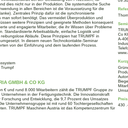
09:3
- und dies nicht nur in der Produktion. Die systematische Suche
wendung in allen Bereichen ist die Voraussetzung für die
Refe
ke). Zentrales Prinzip dafür ist die synchronisierte
Thoma
as man sofort benötigt. Das vermeidet Überproduktion und
üssen weitere Prinzipien und geeignete Methoden konsequent
Semi
ierte und engagierte Mitarbeiter, die ihr Wissen über Probleme
TRUM
. Standardisierte Arbeitsabläufe, einfache Logistik und
Co K
ür reibungslose Abläufe. Diese Prinzipien hat TRUMPF in
A
-
40
n umgesetzt. In diesem neuen Technokontakte-Seminar
Indus
erten von der Einführung und dem laufenden Prozess.
Tele
www.
Kurzp
onssystem
i Trumpf
Grün
Produ
Auto
Bieg
RIA GMBH & CO KG
Mitar
en € und rund 8.000 Mitarbeitern zählt die TRUMPF Gruppe zu
Umsat
 Unternehmen in der Fertigungstechnik. Die Innovationskraft
r Forschung und Entwicklung, die 9,7 Prozent des Umsatzes
Preis
Die Unternehmensgruppe ist mit rund 60 Tochtergesellschaften
430 .
reten. TRUMPF Maschinen Austria ist das Kompetenzzentrum für