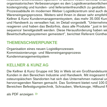
organisatorischen Verbesserungen es den Logistkverantwortlichen
kostengünstig und kunden- und lieferantenfreundlich zu gestalten. Vo
Prozessabläufe im modernen Welser Logistikzentrum sind auch d
Wareneingangsprozess. Weiters wird Ihnen in dieser sehr empfeh
Kellner & Kunz Kundenmanagementsystem, das mehr 35.000 Kunde
und Handwerk zu verwalten hat, im Detail vorgestellt. "Unterneh
reagieren und haben das Bedürfnis, dass alle Produkte ",just in ti
sequence‘ bereitgestellt werden. Diese Herausforderung haben wi
Bewirtschaftungssystemen gemeistert", berichtet Referent Günther
THEMENSCHWERPUNKTE
Organisation eines neuen Logistikprozesses
Kommissionierungs- und Wareneingangsprozess
Kundenmanagementsystem
KELLNER & KUNZ AG
Die Kellner & Kunz Gruppe mit Sitz in Wels ist ein Großhandelsu
Kunden in den Bereichen Industrie und Handwerk. Mit insgesamt 6
osteuropäischen Standorten hat sich das Unternehmen national un
hervorragenden Namen gemacht. Das Sortiment bietet rund 100.00
Bereichen Befestigungstechnik, Schrauben, Werkzeuge, Hilfsund P
als PDF anzeigen