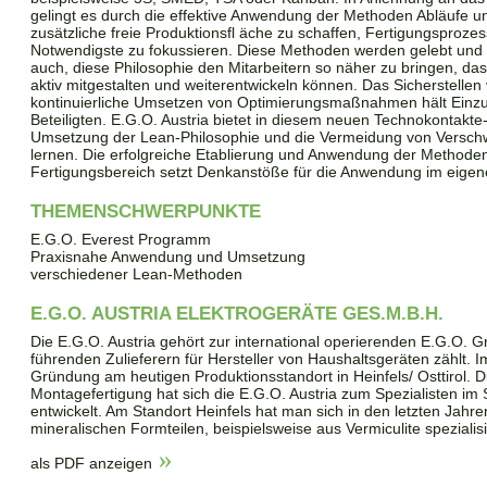
gelingt es durch die effektive Anwendung der Methoden Abläufe u
zusätzliche freie Produktionsfl äche zu schaffen, Fertigungsproze
Notwendigste zu fokussieren. Diese Methoden werden gelebt und st
auch, diese Philosophie den Mitarbeitern so näher zu bringen, d
aktiv mitgestalten und weiterentwickeln können. Das Sicherstelle
kontinuierliche Umsetzen von Optimierungsmaßnahmen hält Einzug
Beteiligten. E.G.O. Austria bietet in diesem neuen Technokontakte-
Umsetzung der Lean-Philosophie und die Vermeidung von Versc
lernen. Die erfolgreiche Etablierung und Anwendung der Method
Fertigungsbereich setzt Denkanstöße für die Anwendung im eige
THEMENSCHWERPUNKTE
E.G.O. Everest Programm
Praxisnahe Anwendung und Umsetzung
verschiedener Lean-Methoden
E.G.O. AUSTRIA ELEKTROGERÄTE GES.M.B.H.
Die E.G.O. Austria gehört zur international operierenden E.G.O. G
führenden Zulieferern für Hersteller von Haushaltsgeräten zählt. I
Gründung am heutigen Produktionsstandort in Heinfels/ Osttirol. 
Montagefertigung hat sich die E.G.O. Austria zum Spezialisten im
entwickelt. Am Standort Heinfels hat man sich in den letzten Jahre
mineralischen Formteilen, beispielsweise aus Vermiculite spezialisi
als PDF anzeigen