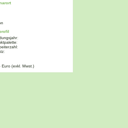
narort
on
rofil
dungsjahr:
ktpalette:
beiterzahl:
tz:
- Euro (exkl. Mwst.)