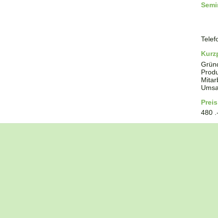
Semi
Telef
Kurzp
Grün
Produ
Mitar
Umsa
Preis
480 .