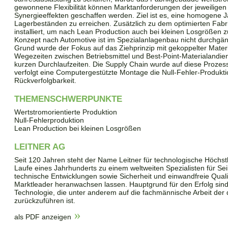
gewonnene Flexibilität können Marktanforderungen der jeweiligen 
Synergieeffekten geschaffen werden. Ziel ist es, eine homogene J
Lagerbeständen zu erreichen. Zusätzlich zu dem optimierten Fab
installiert, um nach Lean Production auch bei kleinen Losgrößen z
Konzept nach Automotive ist im Spezialanlagenbau nicht durchgä
Grund wurde der Fokus auf das Ziehprinzip mit gekoppelter Mater
Wegezeiten zwischen Betriebsmittel und Best-Point-Materialandie
kurzen Durchlaufzeiten. Die Supply Chain wurde auf diese Proze
verfolgt eine Computergestützte Montage die Null-Fehler-Produktio
Rückverfolgbarkeit.
THEMENSCHWERPUNKTE
Wertstromorientierte Produktion
Null-Fehlerproduktion
Lean Production bei kleinen Losgrößen
LEITNER AG
Seit 120 Jahren steht der Name Leitner für technologische Höchstl
Laufe eines Jahrhunderts zu einem weltweiten Spezialisten für Seil
technische Entwicklungen sowie Sicherheit und einwandfreie Qua
Marktleader heranwachsen lassen. Hauptgrund für den Erfolg sind I
Technologie, die unter anderem auf die fachmännische Arbeit der qu
zurückzuführen ist.
als PDF anzeigen