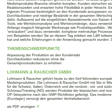
Medizinprodukte-Branche ohnehin komplex, Kunden wünschen sic
Reaktionszeiten und erwarten hohe Flexibilität in jeder Hinsicht. Ei
eigenen Prozesse bestmöglich an den Kundentakt anzupassen und
Durchlaufzeiten und niedrige Bestände in der gesamten Wertschö
dafür. Aufbauend auf die eingeführten Basiselemente von Kaizen
Tools, wie Wertstromanalyse und Wertstromdesign, dazu verwendet
Anfangs magisch klingende Werkzeuge wie Produktquantitäts-, W
"entzaubert" und dazu verwendet, komplexe mehrstufige Prozess
von Beispielen werden Sie an diesem Tag erleben wie L&R teilweis
hat und welche Erfahrungen in der Anwendung gemacht wurden. Di
THEMENSCHWERPUNKTE
Anpassung der Produktion an den Kundentakt
Durchlaufzeiten reduzieren ohne die
Gesamtprozesskosten zu erhöhen
LOHMANN & RAUSCHER GMBH
Lohmann & Rauscher gehört heute zu den fünf führenden europäi
Medizinprodukten. Die Lohmann & Rauscher GmbH mit Sitz in Wien 
für die Schweiz, Italien, Österreich und die nordost-, ost- und sü
Schönau/Triesting (NÖ) werden Produkte der klassischen und m
OP-Setsysteme nach den GMP-Richtlinien gefertigt. Das moderne
(Eurolager) versorgt den gesamten Vertriebsbereich.
als PDF anzeigen