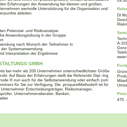
09:3
 den Erfahrungen der Anwendung bei kleinen und großen,
Unternehmen wertvolle Unterstützung für die Organisation und
Refe
werpunkte ableiten.
DI Mo
Gesch
Risk
en Potenzial- und Risikoanalyse
Semi
sche Anwendungsübung in der Gruppe
Tech
en
A
-
10
nwendung nach Wunsch der Teilnehmer in
Gonz
in der Systemanwendung
Tele
nd Interpretation der Ergebnisse
www.t
STALTUNGS GMBH
Kurzp
its bei mehr als 200 Unternehmen unterschiedlichster Größe
Grün
bt. Auf Basis der Erfahrungen stellt die Referentin Dipl.-Ing
Produ
thode ® nun auch für die Selbstanwendung oder einfach zum
Mitar
inars für Sie zur Verfügung. Die .proquestMethode® ist für
Umsa
e, Unternehmer Entscheidungsträger, Risikomanager,
ftsprüfer, Unternehmensberater, Banken,
Preis
akler
470 .