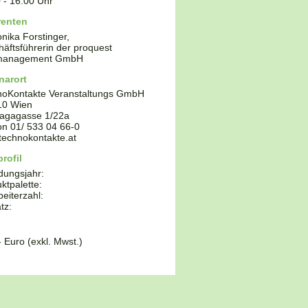
0
-
16:00
Uhr
renten
nika Forstinger,
äftsführerin der proquest
management GmbH
narort
noKontakte Veranstaltungs GmbH
10
Wien
agagasse 1/22a
fon
01/ 533 04 66-0
echnokontakte.at
rofil
dungsjahr:
ktpalette:
beiterzahl:
tz:
- Euro (exkl. Mwst.)