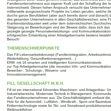
Familienunternehmens aus eigener Kraft und der Schaffung der be
österreichweit. Diesen hohen Anspruch versucht das Unternehmen t
mittlerweile ausgezeichnete Projekte ins Leben gerufen, welche di
durchs ganze Berufsleben (aber auch bereits davor und danach) be
des gesamten Unternehmens in allen Geschäftsbereichen, eine Flu
Krankenstandsquoten weit unter dem österreichischen Durchschnitt
Steigerung an Bewerbungen sind der Beweis dafür, dass sich das
gezeigte gezeigte Personalentwicklungs- und Kommunikationskon
erfolgreichen Entwicklung einer Arbeitgebermarke bestens bewährt
Besuch!
THEMENSCHWERPUNKTE
Das Fill Lebensarbeitskonzept (Familienintegration, Arbeitszeitmod
Weiterbildung, Gesundheitsmanagement,...)
ERM: mit 16 smarten und intelligenten Kommunikationstools
zur Top-Arbeitgebermarke (die neuesten Info- und Kommunikation
Bewerber-, Schulungs-, Wissens- und
Innovationsmanagement
FILL GESELLSCHAFT M.B.H.
Fill ist ein international führendes Maschinen- und Anlagenbau- 
Industriebereiche. Modernste Technik in Management, Kommunika
das Familienunternehmen aus. Die Geschäftstätigkeit umfasst die 
Holz für die Automobil-, Luftfahrt-, Windkraft-, Sport-und Bauindust
Entkerntechnologie sowie für Ski- und Snowboard-produktionsma
Weltmarktführer.