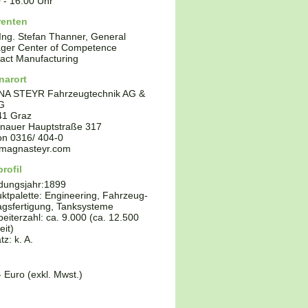
0
-
16:00
Uhr
renten
-Ing. Stefan Thanner, General
ger Center of Competence
act Manufacturing
narort
A STEYR Fahrzeugtechnik AG &
G
41
Graz
enauer Hauptstraße 317
fon
0316/ 404-0
magnasteyr.com
rofil
dungsjahr:
1899
ktpalette:
Engineering, Fahrzeug-
agsfertigung, Tanksysteme
beiterzahl: ca. 9.000 (ca. 12.500
eit)
z: k. A.
- Euro (exkl. Mwst.)