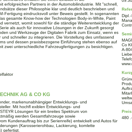
09:3
t erfolgreichen Partners in der Automobilindustrie. Mit "schnell,
undsätze dieser Philosophie klar und deutlich beschrieben und
Refe
EM-Fertigung eindrucksvoll unter Beweis gestellt. In sogenannten
Dipl.
das gesamte Know-how der Technologien Body-in-White, Paint
Mana
 vernetzt, womit sowohl für die ständige Weiterentwicklung der
Contr
rie als auch für innovative Lösungen in der Zukunft gesorgt
den und Werkzeuge der Digitalen Fabrik zum Einsatz, wenn es
Semi
 und schneller zu integrieren. Die Vorstellung des umfassend
MAGN
tems und dessen praxisbezogene Einführung stehen ebenso auf
Co K
it zwei unterschiedliche Fahrzeugfertigungen zu besichtigen.
A
-
80
Lieb
Tele
www.
Kurzp
lfaktor
Grün
Produ
Auftr
Mitar
ECHNIK AG & CO KG
weltw
ender, markenunabhängiger Entwicklungs- und
Umsat
eller. Mit hochfl exiblen Entwicklungs- und
 STEYR Lösungen für ein breites Spektrum von
Preis
ktmäßig werden Gesamtfahrzeuge sowie
480 .
 Kundenauftrag bis zur Serienreife) entwickelt und Autos für
derungen (Karosserierohbau, Lackierung, komlette
gefertigt.