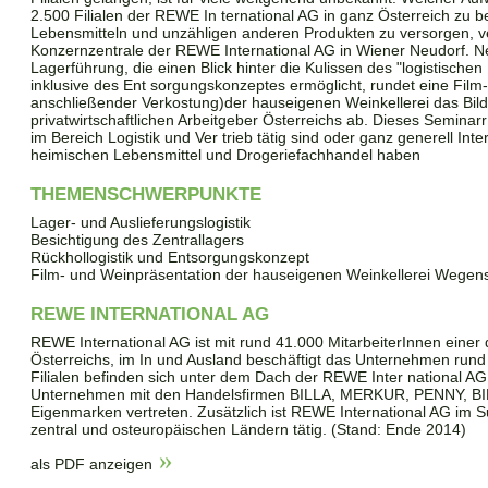
2.500 Filialen der REWE In ternational AG in ganz Österreich zu be
Lebensmitteln und unzähligen anderen Produkten zu versorgen, ver
Konzernzentrale der REWE International AG in Wiener Neudorf. N
Lagerführung, die einen Blick hinter die Kulissen des "logistische
inklusive des Ent­ sorgungskonzeptes ermöglicht, rundet eine Film
anschließender Verkostung)der hauseigenen Weinkellerei das Bild
privatwirtschaftlichen Arbeitgeber Österreichs ab. Dieses Seminarr 
im Bereich Logistik und Ver trieb tätig sind oder ganz generell In
heimischen Lebensmittel und Drogeriefachhandel haben
THEMENSCHWERPUNKTE
Lager- und Auslieferungslogistik
Besichtigung des Zentrallagers
Rückhollogistik und Entsorgungskonzept
Film- und Weinpräsentation der hauseigenen Weinkellerei Wegens
REWE INTERNATIONAL AG
REWE International AG ist mit rund 41.000 MitarbeiterInnen einer
Österreichs, im In und Ausland beschäftigt das Unternehmen run
Filialen befinden sich unter dem Dach der REWE Inter national AG
Unternehmen mit den Handelsfirmen BILLA, MERKUR, PENNY, BI
Eigenmarken vertreten. Zusätzlich ist REWE International AG im 
zentral und osteuropäischen Ländern tätig. (Stand: Ende 2014)
als PDF anzeigen