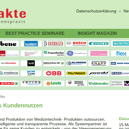
Datenschutzerklärung
Ne
BEST PRACTICE SEMINARE
INSIGHT MAGAZIN
hiv
s Kundennutzen
Dat
nd Produktion von Medizintechnik- Produkten outsourcen,
telligente und transparente Prozesse. Als Systempartner ist
15.M
e für seine Kunden zu entwickeln - von der Ideengenerierung,