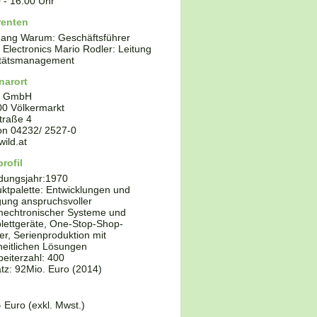
0
-
16:00
Uhr
renten
gang Warum: Geschäftsführer
Electronics Mario Rodler: Leitung
itätsmanagement
narort
D GmbH
00
Völkermarkt
traße 4
fon
04232/ 2527-0
ild.at
rofil
dungsjahr:
1970
ktpalette:
Entwicklungen und
gung anspruchsvoller
mechtronischer Systeme und
ettgeräte, One-Stop-Shop-
er, Serienproduktion mit
eitlichen Lösungen
beiterzahl: 400
z: 92Mio. Euro (2014)
- Euro (exkl. Mwst.)