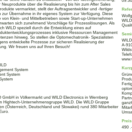
09:3
euprodukte über die Realisierung bis hin zum After Sales
dukte vermarktet, stellt der Auftragsentwickler und -fertiger
Refe
 zur Übernahme in ihr eigenes System zur Verfügung. Diese
Wolf
e von Klein- und Mittelbetrieben sowie Start-up-Unternehmen
WILD 
rwarten sich zunehmend Vorschläge für Prozesslösungen. Als
Qual
sich WILD speziell durch die Entwicklung eines auf
oduktentwicklungsprozesses inklusive Ressourcen Management
Semi
enzen hinweg. So stellen die Optomechatronik- Spezialisten
WIL
ns entwickelte Prozesse zur sicheren Realisierung der
A
-
91
ung. Wir freuen uns auf Ihren Besuch!
Wilds
Tele
www.w
ILD
Kurzp
agement System
ent System
Grün
 System
Produ
Ferti
opto
Kompl
D GmbH in Völkermarkt und WILD Electronics in Wernberg
Partn
nden Hightech-Unternehmensgruppe WILD. Die WILD Gruppe
ganzh
rten (Österreich, Deutschland und Slowakei) rund 380 Mitarbeiter
Mitar
Euro.
Umsat
Preis
490 .