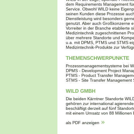
dem Requirements Management für N
Service. Obwohl WILD keine Eigenpro
seinen Kunden diese Prozesse auch
Dienstleistung wird besonders gern
genutzt. Aber auch Großkonzerne e
Vorreiter in der Branche etablierte 
Medizintechnik zugeschnittenen Pr
über mehrere Standorte und Kompet
u.a. mit DPMS, PTMS und STMS eige
Medizintechnik-Produkte zur Verfüg
THEMENSCHWERPUNKTE
Prozessmanagementsysteme bei W
DPMS - Development Project Man
PTMS - Product Transfer Managem
STMS - Site Transfer Management
WILD GMBH
Die beiden Kärntner Standorte WIL
gehören zur international agiere
beschäftigt derzeit auf fünf Stando
mit einem Umsatz von 88 Millionen 
als PDF anzeigen