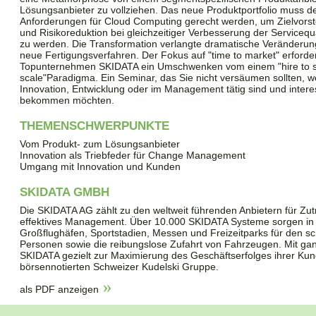
Lösungsanbieter zu vollziehen. Das neue Produktportfolio muss d
Anforderungen für Cloud Computing gerecht werden, um Zielvorst
und Risikoreduktion bei gleichzeitiger Verbesserung der Servicequal
zu werden. Die Transformation verlangte dramatische Veränderun
neue Fertigungsverfahren. Der Fokus auf "time to market" erforde
Topunternehmen SKIDATA ein Umschwenken vom einem "hire to sca
scale"Paradigma. Ein Seminar, das Sie nicht versäumen sollten, w
Innovation, Entwicklung oder im Management tätig sind und intere
bekommen möchten.
THEMENSCHWERPUNKTE
Vom Produkt- zum Lösungsanbieter
Innovation als Triebfeder für Change Management
Umgang mit Innovation und Kunden
SKIDATA GMBH
Die SKIDATA AG zählt zu den weltweit führenden Anbietern für Zut
effektives Management. Über 10.000 SKIDATA Systeme sorgen in S
Großflughäfen, Sportstadien, Messen und Freizeitparks für den s
Personen sowie die reibungslose Zufahrt von Fahrzeugen. Mit gan
SKIDATA gezielt zur Maximierung des Geschäftserfolges ihrer Kund
börsennotierten Schweizer Kudelski Gruppe.
als PDF anzeigen