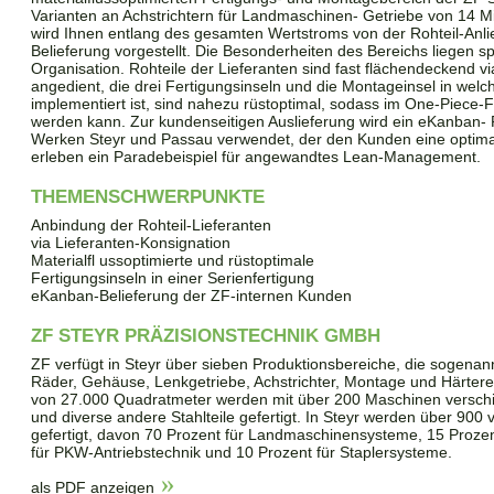
Varianten an Achstrichtern für Landmaschinen- Getriebe von 14 Mit
wird Ihnen entlang des gesamten Wertstroms von der Rohteil-Anlie
Belieferung vorgestellt. Die Besonderheiten des Bereichs liegen spe
Organisation. Rohteile der Lieferanten sind fast flächendeckend v
angedient, die drei Fertigungsinseln und die Montageinsel in welc
implementiert ist, sind nahezu rüstoptimal, sodass im One-Piece-F
werden kann. Zur kundenseitigen Auslieferung wird ein eKanban-
Werken Steyr und Passau verwendet, der den Kunden eine optima
erleben ein Paradebeispiel für angewandtes Lean-Management.
THEMENSCHWERPUNKTE
Anbindung der Rohteil-Lieferanten
via Lieferanten-Konsignation
Materialfl ussoptimierte und rüstoptimale
Fertigungsinseln in einer Serienfertigung
eKanban-Belieferung der ZF-internen Kunden
ZF STEYR PRÄZISIONSTECHNIK GMBH
ZF verfügt in Steyr über sieben Produktionsbereiche, die sogenann
Räder, Gehäuse, Lenkgetriebe, Achstrichter, Montage und Härterei
von 27.000 Quadratmeter werden mit über 200 Maschinen versc
und diverse andere Stahlteile gefertigt. In Steyr werden über 9
gefertigt, davon 70 Prozent für Landmaschinensysteme, 15 Proze
für PKW-Antriebstechnik und 10 Prozent für Staplersysteme.
als PDF anzeigen