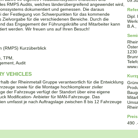
09:3
lfe des RMPS Audits, welches länderübergreifend angewendet wird,
ktionssystems dokumentiert und gemessen. Die daraus
Refe
bei der Festlegung von Schwerpunkten für das kommende
Dipl.
 Zielvorgabe für die verschiedenen Bereiche. Durch die
Werks
nd das Engagement der Führungskräfte und Mitarbeiter kann
B.A.,
tiert werden. Wir freuen uns auf Ihren Besuch!
Semi
Rhein
Öster
m (RMPS) Kurzüberblick
1230
Brunn
s, TPM,
Tele
ement, Audit
www.
RY VEHICLES
Kurzp
halb der Rheinmetall Gruppe verantwortlich für die Entwicklung
Grün
fahrzeuge sowie für die Montage hochkomplexer ziviler
Produ
e der Fahrzeuge verfügt der Standort über eine eigene
Baug
r Truck Modification- Anbieter für MAN-Fahrzeuge. Das
Mitar
en umfasst je nach Auftragslage zwischen 8 bis 12 Fahrzeuge
Umsat
Rhei
Preis
490 .