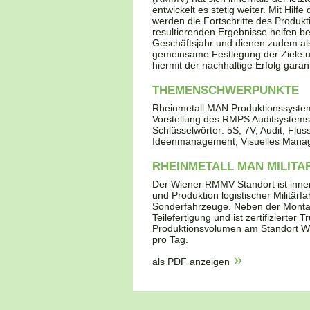
entwickelt es stetig weiter. Mit Hi
werden die Fortschritte des Produ
resultierenden Ergebnisse helfen 
Geschäftsjahr und dienen zudem als
gemeinsame Festlegung der Ziele u
hiermit der nachhaltige Erfolg garan
THEMENSCHWERPUNKTE
Rheinmetall MAN Produktionssyste
Vorstellung des RMPS Auditsystems
Schlüsselwörter: 5S, 7V, Audit, Flus
Ideenmanagement, Visuelles Manag
RHEINMETALL MAN MILITA
Der Wiener RMMV Standort ist inner
und Produktion logistischer Militär
Sonderfahrzeuge. Neben der Montag
Teilefertigung und ist zertifizierte
Produktionsvolumen am Standort Wi
pro Tag.
als PDF anzeigen