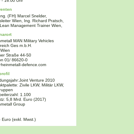
0
-
16:00
Uhr
renten
 Ing. (FH) Marcel Snelder,
leiter Wien, Ing. Richard Pratsch,
 Lean Management Trainer Wien,
narort
metall MAN Military Vehicles
reich Ges m.b.H.
Wien
er Straße 44-50
fon
01/ 86620-0
rheinmetall-defence.com
rofil
dungsjahr:
Joint Venture 2010
ktpalette:
Zivile LKW, Militär LKW,
ruppen
beiterzahl: 1.100
z: 5,8 Mrd. Euro (2017)
nmetall Group
- Euro (exkl. Mwst.)