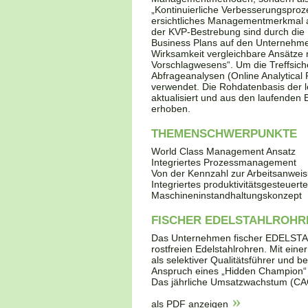
„Kontinuierliche Verbesserungspro
ersichtliches Managementmerkmal au
der KVP-Bestrebung sind durch die 
Business Plans auf den Unternehmens
Wirksamkeit vergleichbare Ansätze 
Vorschlagwesens“. Um die Treffsic
Abfrageanalysen (Online Analytica
verwendet. Die Rohdatenbasis der 
aktualisiert und aus den laufenden
erhoben.
THEMENSCHWERPUNKTE
World Class Management Ansatz
Integriertes Prozessmanagement
Von der Kennzahl zur Arbeitsanwei
Integriertes produktivitätsgesteuert
Maschineninstandhaltungskonzept
FISCHER EDELSTAHLROHR
Das Unternehmen fischer EDELSTAH
rostfreien Edelstahlrohren. Mit ein
als selektiver Qualitätsführer und b
Anspruch eines „Hidden Champion“ i
Das jährliche Umsatzwachstum (CAG
als PDF anzeigen