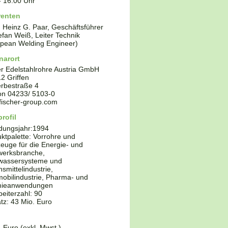
-
16:00
Uhr
renten
. Heinz G. Paar, Geschäftsführer
efan Weiß, Leiter Technik
pean Welding Engineer)
narort
er Edelstahlrohre Austria GmbH
12
Griffen
rbestraße 4
fon
04233/ 5103-0
fischer-group.com
rofil
dungsjahr:
1994
ktpalette:
Vorrohre und
euge für die Energie- und
werksbranche,
kwassersysteme und
smittelindustrie,
obilindustrie, Pharma- und
ieanwendungen
beiterzahl: 90
z: 43 Mio. Euro
- Euro (exkl. Mwst.)