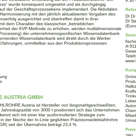
9:30
zess“ wurde konsequent umgesetzt und als durchgängig
f der Geschäftsprozessebene implementiert. Die Aktivitäten
Refe
Harmonisierung mit den jährlich aktualisierten Vorgaben des
DI Dr
erfolg ausgerichtet und übertreffen damit in ihrer
DI St
mit dem Charakter des klassischen „betrieblichen
(Euro
herheit der KVP-Methode zu erhöhen, werden multidimensionale
l Processing) der unternehmensspezifischen Wissensdatenbank
Semi
lernenden Wissensdatenbank wird direkt durch die Werker
fisch
 Erfahrungen, unmittelbar aus den Produktionsprozessen
A
-
91
Gewe
Tele
www.
Kurzp
sung
Grün
es
Produ
Halbz
Kraft
Trin
E AUSTRIA GMBH
Leben
LROHRE Austria ist Hersteller von längsnahtgeschweißten,
Autom
er Jahreskapazität von 3000 t positioniert sich das Unternehmen
Chem
ekennt sich mit einer klar ausformulierten Strategie zum
Mitar
n der Nische der In-Linie geglühten Präzisionsedelstahlrohre.
Umsat
R) seit der Übernahme beträgt 23,4 %.
Preis
290 .