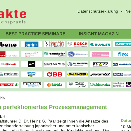
Datenschutzerklärung
Ne
BEST PRACTICE SEMINARE
INSIGHT MAGAZIN
hiv
h perfektioniertes Prozessmanagement
Dat
ührer DI Dr. Heinz G. Paar zeigt Ihnen die Ansätze des
Aneinanderreihung japanischer und amerikanischer
10.M
ie vorbildliche Umsetzung auf der Produktionsebene. Der