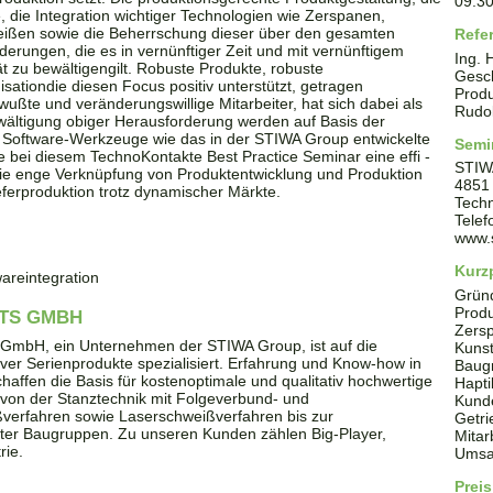
09:3
e, die Integration wichtiger Technologien wie Zerspanen,
ißen sowie die Beherrschung dieser über den gesamten
Refe
erungen, die es in vernünftiger Zeit und mit vernünftigem
Ing.
t zu bewältigengilt. Robuste Produkte, robuste
Gesch
ationdie diesen Focus positiv unterstützt, getragen
Produ
ßte und veränderungswillige Mitarbeiter, hat sich dabei als
Rudol
ewältigung obiger Herausforderung werden auf Basis der
Software-Werkzeuge wie das in der STIWA Group entwickelte
Semi
 bei diesem TechnoKontakte Best Practice Seminar eine effi -
STIW
die enge Verknüpfung von Produktentwicklung und Produktion
4851
eferproduktion trotz dynamischer Märkte.
Techn
Tele
www.
Kurzp
areintegration
Grün
Produ
TS GMBH
Zersp
s GmbH, ein Unternehmen der STIWA Group, ist auf die
Kunst
ver Serienprodukte spezialisiert. Erfahrung und Know-how in
Baugr
haffen die Basis für kostenoptimale und qualitativ hochwertige
Hapti
t von der Stanztechnik mit Folgeverbund- und
Kunde
ßverfahren sowie Laserschweißverfahren bis zur
Getri
ter Baugruppen. Zu unseren Kunden zählen Big-Player,
Mitar
rie.
Umsat
Preis