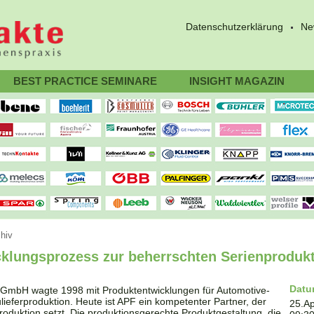
Datenschutzerklärung
Ne
BEST PRACTICE SEMINARE
INSIGHT MAGAZIN
hiv
cklungsprozess zur beherrschten Serienproduk
Dat
s GmbH wagte 1998 mit Produktentwicklungen für Automotive-
ieferproduktion. Heute ist APF ein kompetenter Partner, der
25.Ap
roduktion setzt. Die produktionsgerechte Produktgestaltung, die