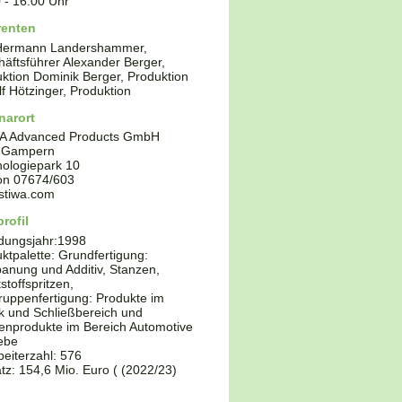
0
-
16:00
Uhr
renten
 Hermann Landershammer,
äftsführer Alexander Berger,
ktion Dominik Berger, Produktion
f Hötzinger, Produktion
narort
A Advanced Products GmbH
Gampern
ologiepark 10
fon
07674/603
stiwa.com
rofil
dungsjahr:
1998
ktpalette:
Grundfertigung:
anung und Additiv, Stanzen,
stoffspritzen,
uppenfertigung: Produkte im
k und Schließbereich und
nprodukte im Bereich Automotive
ebe
beiterzahl: 576
z: 154,6 Mio. Euro ( (2022/23)