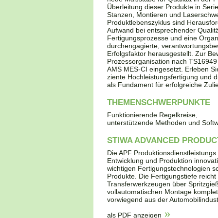
Überleitung dieser Produkte in Seri
Stanzen, Montieren und Laserschwe
Produktlebenszyklus sind Herausford
Aufwand bei entsprechender Qualitä
Fertigungsprozesse und eine Organis
durchengagierte, verantwortungsbewu
Erfolgsfaktor herausgestellt. Zur B
Prozessorganisation nach TS16949 
AMS MES-CI eingesetzt. Erleben Sie
ziente Hochleistungsfertigung und 
als Fundament für erfolgreiche Zuli
THEMENSCHWERPUNKTE
Funktionierende Regelkreise,
unterstützende Methoden und Softw
STIWA ADVANCED PRODUC
Die APF Produktionsdienstleistung
Entwicklung und Produktion innovati
wichtigen Fertigungstechnologien sc
Produkte. Die Fertigungstiefe reich
Transferwerkzeugen über Spritzgie
vollautomatischen Montage komplet
vorwiegend aus der Automobilindust
als PDF anzeigen