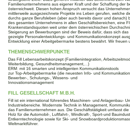
Familienunternehmens aus eigener Kraft und der Schaffung der be
österreichweit. Diesen hohen Anspruch versucht das Unternehmen t
mittlerweile ausgezeichnete Projekte ins Leben gerufen, welche di
durchs ganze Berufsleben (aber auch bereits davor und danach) be
des gesamten Unternehmens in allen Geschäftsbereichen, eine Flu
Krankenstandsquoten weit unter dem österreichischen Durchschnitt
Steigerung an Bewerbungen sind der Beweis dafür, dass sich das
gezeigte Personalentwicklungs- und Kommunikationskonzept ausge
Entwicklung einer Arbeitgebermarke bestens bewährt. Wir freuen 
THEMENSCHWERPUNKTE
Das Fill Lebensarbeitskonzept (Familienintegration, Arbeitszeitmod
Weiterbildung, Gesundheitsmanagement,...)
ERM: mit 16 smarten und intelligenten Kommunikationstools
zur Top-Arbeitgebermarke (die neuesten Info- und Kommunikation
Bewerber-, Schulungs-, Wissens- und
Innovationsmanagement
FILL GESELLSCHAFT M.B.H.
Fill ist ein international führendes Maschinen- und Anlagenbau- 
Industriebereiche. Modernste Technik in Management, Kommunika
das Familienunternehmen aus. Die Geschäftstätigkeit umfasst die 
Holz für die Automobil-, Luftfahrt-, Windkraft-, Sport-und Bauindust
Entkerntechnologie sowie für Ski- und Snowboardproduktionsmas
Weltmarktführer.