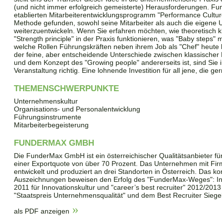
(und nicht immer erfolgreich gemeisterte) Herausforderungen. Fu
etablierten Mitarbeiterentwicklungsprogramm "Performance Culture
Methode gefunden, sowohl seine Mitarbeiter als auch die eigene 
weiterzuentwickeln. Wenn Sie erfahren möchten, wie theoretisch
"Strength principle" in der Praxis funktionieren, was "Baby steps"
welche Rollen Führungskräften neben ihrem Job als "Chef" heut
der feine, aber entscheidende Unterschiede zwischen klassischer M
und dem Konzept des "Growing people" andererseits ist, sind Sie i
Veranstaltung richtig. Eine lohnende Investition für all jene, die ge
THEMENSCHWERPUNKTE
Unternehmenskultur
Organisations- und Personalentwicklung
Führungsinstrumente
Mitarbeiterbegeisterung
FUNDERMAX GMBH
Die FunderMax GmbH ist ein österreichischer Qualitätsanbieter f
einer Exportquote von über 70 Prozent. Das Unternehmen mit Firme
entwickelt und produziert an drei Standorten in Österreich. Das k
Auszeichnungen beweisen den Erfolg des "FunderMax-Weges": In
2011 für Innovationskultur und "career’s best recruiter" 2012/2
"Staatspreis Unternehmensqualität" und dem Best Recruiter Siegel
als PDF anzeigen