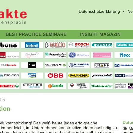
Datenschutzerklärung
Ne
BEST PRACTICE SEMINARE
INSIGHT MAGAZIN
hiv
tion
Dat
roduktentwicklung! Das weiß heute jedes erfolgreiche
t immer leicht, im Unternehmen konstruktive Ideen ausfindig zu
05.M
hen Ideen ernsthaft weitergearbeitet werden soll. In diesem