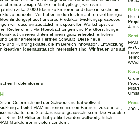
09:3
 führende Design-Marke für Babypflege, wie es mit
ährlich zirka 2.000 Ideen zu kreiieren und diese in sechs bis
Refe
jekte zu bündeln. "Wir haben in den letzten Jahren viel Energie
Herfr
 (Ideenfindungsphase) unseres Produktentwicklungsprozesses
Proj
zeigen wir, dass wir zusätzlich mit speziellen Workshops, der
Jants
bigen Recherchen, Marktbeobachtungen und Marktforschungen
tionskraft unseres Unternehmens ganz erheblich erhöhen
Semi
f und Seminarreferent Herfried Schwarz. Diese neue
MAM 
ach- und Führungskräfte, die im Bereich Innovation, Entwicklung,
A
-
70
 kreativen Ideenaustausch interessiert sind. Wir freuen uns auf
Innov
Tele
www.
Kurzp
Grün
ischen Problemlösens
Produ
Mitar
Umsa
BH
tz in Österreich und der Schweiz und hat weltweit
Preis
twicklung arbeitet MAM mit renommierten Partnern zusammen,
490 .
n Wissenschafts- und Standardisierungsausschüssen. Die Produkte
ft. Rund 50 Millionen Babyartikel werden weltweit jährlich
 MAM Marktführer in vielen Ländern.