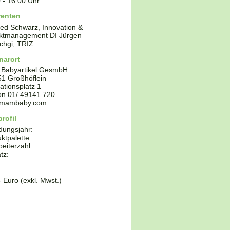
0
-
16:00
Uhr
renten
ied Schwarz, Innovation &
ektmanagement DI Jürgen
chgi, TRIZ
narort
Babyartikel GesmbH
51
Großhöflein
ationsplatz 1
fon
01/ 49141 720
mambaby.com
rofil
dungsjahr:
ktpalette:
beiterzahl:
tz:
- Euro (exkl. Mwst.)