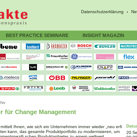
Datenschutzerklärung
Ne
BEST PRACTICE SEMINARE
INSIGHT MAGAZIN
hiv
der für Change Management
Dat
ittelt Ihnen, wie sich ein Unternehmen immer wieder „neu erfi
eiten kann, das gesamte Produktportfolio zu modernisieren, um
20.S
entspezifi schen Produktanbieter zu einem weltweit