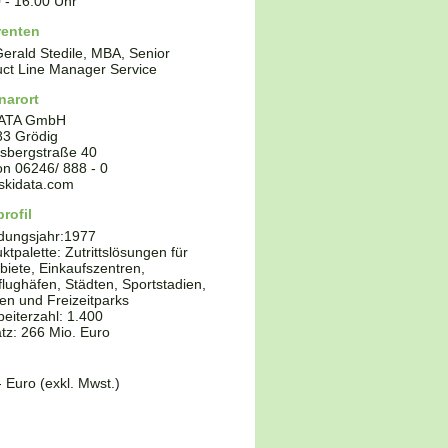
0
-
16:00
Uhr
renten
Gerald Stedile, MBA, Senior
ct Line Manager Service
narort
ATA GmbH
83
Grödig
sbergstraße 40
fon
06246/ 888 - 0
skidata.com
rofil
dungsjahr:
1977
ktpalette:
Zutrittslösungen für
biete, Einkaufszentren,
lughäfen, Städten, Sportstadien,
n und Freizeitparks
beiterzahl: 1.400
z: 266 Mio. Euro
- Euro (exkl. Mwst.)