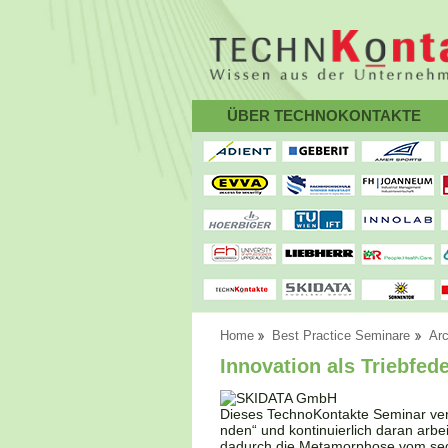
ÜBER TECHNOKONTAKTE
Home
Best Practice Seminare
Arc
Innovation als Triebfe
Dieses TechnoKontakte Seminar verm
nden“ und kontinuierlich daran arb
dadurch die Metamorphose vom segm