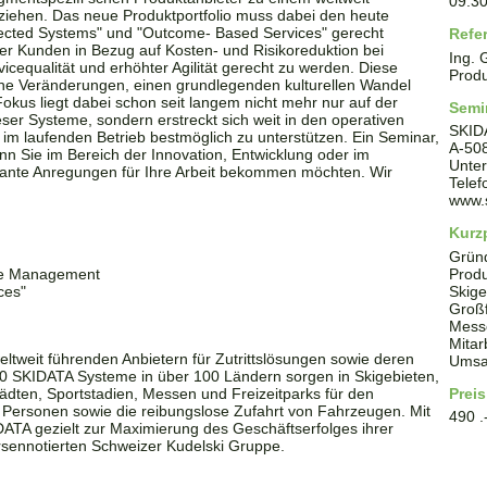
09:3
ziehen. Das neue Produktportfolio muss dabei den heute
ected Systems" und "Outcome- Based Services" gerecht
Refe
er Kunden in Bezug auf Kosten- und Risikoreduktion bei
Ing. 
icequalität und erhöhter Agilität gerecht zu werden. Diese
Produ
che Veränderungen, einen grundlegenden kulturellen Wandel
us liegt dabei schon seit langem nicht mehr nur auf der
Semi
ser Systeme, sondern erstreckt sich weit in den operativen
SKID
im laufenden Betrieb bestmöglich zu unterstützen. Ein Seminar,
A
-
50
nn Sie im Bereich der Innovation, Entwicklung oder im
Unter
sante Anregungen für Ihre Arbeit bekommen möchten. Wir
Tele
www.
Kurzp
Grün
nge Management
Produ
ces"
Skige
Großf
Messe
Mitar
ltweit führenden Anbietern für Zutrittslösungen sowie deren
Umsat
0 SKIDATA Systeme in über 100 Ländern sorgen in Skigebieten,
ädten, Sportstadien, Messen und Freizeitparks für den
Preis
 Personen sowie die reibungslose Zufahrt von Fahrzeugen. Mit
490 .
DATA gezielt zur Maximierung des Geschäftserfolges ihrer
örsennotierten Schweizer Kudelski Gruppe.