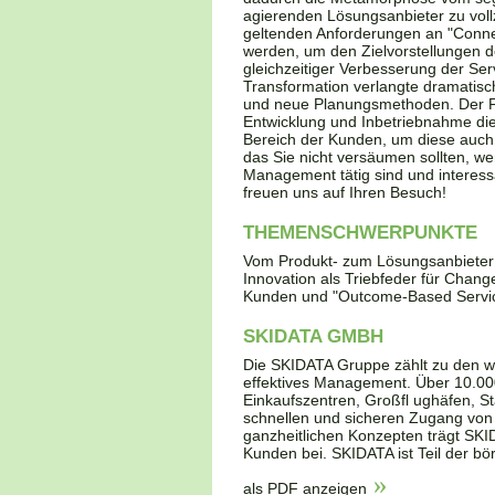
agierenden Lösungsanbieter zu voll
geltenden Anforderungen an "Conn
werden, um den Zielvorstellungen d
gleichzeitiger Verbesserung der Serv
Transformation verlangte dramatis
und neue Planungsmethoden. Der Fok
Entwicklung und Inbetriebnahme die
Bereich der Kunden, um diese auch 
das Sie nicht versäumen sollten, we
Management tätig sind und interes
freuen uns auf Ihren Besuch!
THEMENSCHWERPUNKTE
Vom Produkt- zum Lösungsanbieter
Innovation als Triebfeder für Cha
Kunden und "Outcome-Based Servi
SKIDATA GMBH
Die SKIDATA Gruppe zählt zu den we
effektives Management. Über 10.00
Einkaufszentren, Großfl ughäfen, St
schnellen und sicheren Zugang von
ganzheitlichen Konzepten trägt SKI
Kunden bei. SKIDATA ist Teil der b
als PDF anzeigen