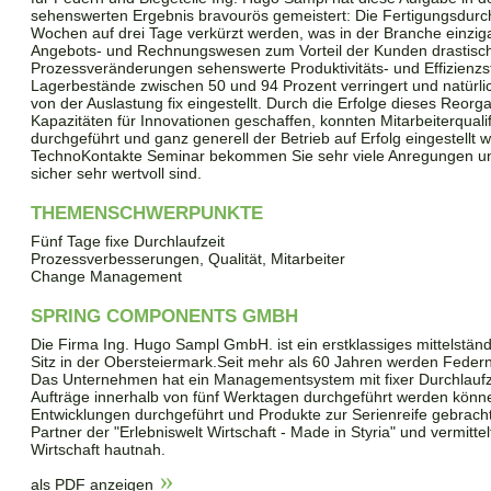
sehenswerten Ergebnis bravourös gemeistert: Die Fertigungsdurch
Wochen auf drei Tage verkürzt werden, was in der Branche einzigar
Angebots- und Rechnungswesen zum Vorteil der Kunden drastisch v
Prozessveränderungen sehenswerte Produktivitäts- und Effizienzst
Lagerbestände zwischen 50 und 94 Prozent verringert und natürlic
von der Auslastung fix eingestellt. Durch die Erfolge dieses Reor
Kapazitäten für Innovationen geschaffen, konnten Mitarbeiterqua
durchgeführt und ganz generell der Betrieb auf Erfolg eingestellt 
TechnoKontakte Seminar bekommen Sie sehr viele Anregungen und 
sicher sehr wertvoll sind.
THEMENSCHWERPUNKTE
Fünf Tage fixe Durchlaufzeit
Prozessverbesserungen, Qualität, Mitarbeiter
Change Management
SPRING COMPONENTS GMBH
Die Firma Ing. Hugo Sampl GmbH. ist ein erstklassiges mittelstä
Sitz in der Obersteiermark.Seit mehr als 60 Jahren werden Federn 
Das Unternehmen hat ein Managementsystem mit fixer Durchlaufzei
Aufträge innerhalb von fünf Werktagen durchgeführt werden könn
Entwicklungen durchgeführt und Produkte zur Serienreife gebrach
Partner der "Erlebniswelt Wirtschaft - Made in Styria" und vermittel
Wirtschaft hautnah.
als PDF anzeigen