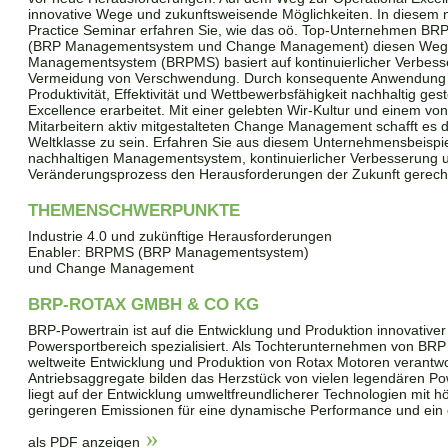
innovative Wege und zukunftsweisende Möglichkeiten. In diesem
Practice Seminar erfahren Sie, wie das oö. Top-Unternehmen BRP
(BRP Managementsystem und Change Management) diesen Weg 
Managementsystem (BRPMS) basiert auf kontinuierlicher Verbess
Vermeidung von Verschwendung. Durch konsequente Anwendung
Produktivität, Effektivität und Wettbewerbsfähigkeit nachhaltig ges
Excellence erarbeitet. Mit einer gelebten Wir-Kultur und einem vo
Mitarbeitern aktiv mitgestalteten Change Management schafft es
Weltklasse zu sein. Erfahren Sie aus diesem Unternehmensbeispi
nachhaltigen Managementsystem, kontinuierlicher Verbesserung 
Veränderungsprozess den Herausforderungen der Zukunft gerecht
THEMENSCHWERPUNKTE
Industrie 4.0 und zukünftige Herausforderungen
Enabler: BRPMS (BRP Managementsystem)
und Change Management
BRP-ROTAX GMBH & CO KG
BRP-Powertrain ist auf die Entwicklung und Produktion innovative
Powersportbereich spezialisiert. Als Tochterunternehmen von BRP I
weltweite Entwicklung und Produktion von Rotax Motoren verantwo
Antriebsaggregate bilden das Herzstück von vielen legendären P
liegt auf der Entwicklung umweltfreundlicherer Technologien mit h
geringeren Emissionen für eine dynamische Performance und ein e
als PDF anzeigen