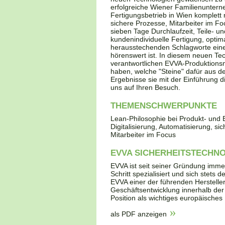
erfolgreiche Wiener Familienunter
Fertigungsbetrieb in Wien komplett n
sichere Prozesse, Mitarbeiter im F
sieben Tage Durchlaufzeit, Teile- un
kundenindividuelle Fertigung, opti
herausstechenden Schlagworte einer
hörenswert ist. In diesem neuen Te
verantwortlichen EVVA-Produktionsm
haben, welche "Steine" dafür aus 
Ergebnisse sie mit der Einführung d
uns auf Ihren Besuch.
THEMENSCHWERPUNKTE
Lean-Philosophie bei Produkt- und Ei
Digitalisierung, Automatisierung, si
Mitarbeiter im Focus
EVVA SICHERHEITSTECHN
EVVA ist seit seiner Gründung immer
Schritt spezialisiert und sich stets
EVVA einer der führenden Hersteller 
Geschäftsentwicklung innerhalb de
Position als wichtiges europäische
als PDF anzeigen