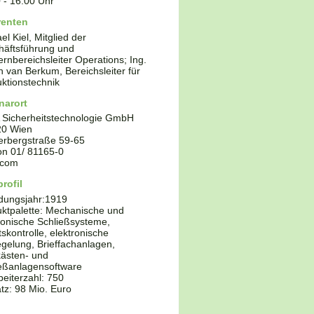
0
-
16:00
Uhr
renten
el Kiel, Mitglied der
häftsführung und
rnbereichsleiter Operations; Ing.
n van Berkum, Bereichsleiter für
ktionstechnik
narort
 Sicherheitstechnologie GmbH
20
Wien
erbergstraße 59-65
fon
01/ 81165-0
.com
rofil
dungsjahr:
1919
ktpalette:
Mechanische und
ronische Schließsysteme,
ttskontrolle, elektronische
egelung, Brieffachanlagen,
kästen- und
eßanlagensoftware
beiterzahl: 750
z: 98 Mio. Euro