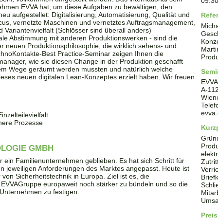
09:3
nehmen EVVA hat, um diese Aufgaben zu bewältigen, den
eu aufgestellet: Digitalisierung, Automatisierung, Qualität und
Refe
ocus, vernetzte Maschinen und vernetztes Auftragsmanagement,
Micha
d Variantenvielfalt (Schlösser sind überall anders)
Gesc
male Abstimmung mit anderen Produktionswerken - sind die
Konze
 neuen Produktionsphilosophie, die wirklich sehens- und
Marti
chnoKontakte-Best Practice-Seminar zeigen Ihnen die
Produ
anager, wie sie diesen Change in der Produktion geschafft
dem Wege geräumt werden mussten und natürlich welche
Semi
ieses neuen digitalen Lean-Konzeptes erzielt haben. Wir freuen
EVVA
A
-
11
Wien
Tele
evva
nzelteilevielfalt
chere Prozesse
Kurzp
Grün
Produ
OLOGIE GMBH
elekt
 ein Familienunternehmen geblieben. Es hat sich Schritt für
Zutri
 den jeweiligen Anforderungen des Marktes angepasst. Heute ist
Verri
von Sicherheitstechnik in Europa. Ziel ist es, die
Brief
r EVVAGruppe europaweit noch stärker zu bündeln und so die
Schli
s Unternehmen zu festigen.
Mitar
Umsat
Preis