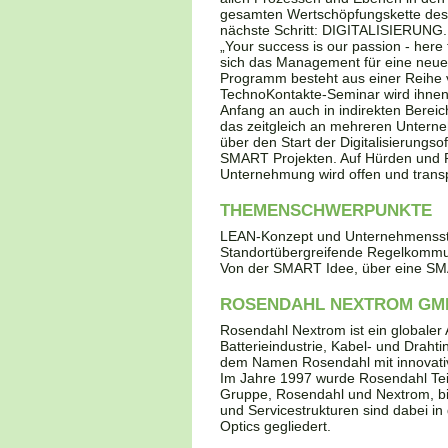
gesamten Wertschöpfungskette des
nächste Schritt: DIGITALISIERUNG.
„Your success is our passion - here
sich das Management für eine neue 
Programm besteht aus einer Reihe vo
TechnoKontakte-Seminar wird ihnen 
Anfang an auch in indirekten Berei
das zeitgleich an mehreren Unterne
über den Start der Digitalisierun
SMART Projekten. Auf Hürden und 
Unternehmung wird offen und trans
THEMENSCHWERPUNKTE
LEAN-Konzept und Unternehmensst
Standortübergreifende Regelkommu
Von der SMART Idee, über eine 
ROSENDAHL NEXTROM GM
Rosendahl Nextrom ist ein globaler 
Batterieindustrie, Kabel- und Drahti
dem Namen Rosendahl mit innovativ
Im Jahre 1997 wurde Rosendahl Teil 
Gruppe, Rosendahl und Nextrom, bil
und Servicestrukturen sind dabei in
Optics gegliedert.