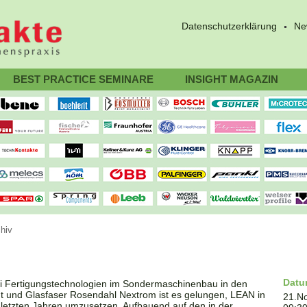
Datenschutzerklärung
Ne
BEST PRACTICE SEMINARE
INSIGHT MAGAZIN
hiv
Dat
ei Fertigungstechnologien im Sondermaschinenbau in den
ht und Glasfaser Rosendahl Nextrom ist es gelungen, LEAN in
21.N
letzten Jahren umzusetzen. Aufbauend auf den in der