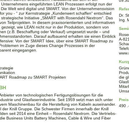
09:3
 Unternehmens eingeführten LEAN Prozessen erfolgt nun der
 Die Welt wird digital und SMART. Von der Unternehmensvision
Refe
 for you - “ zur Kernstrategie „Kundenwert schaffen“ entschied
Dr. S
strategische Initiative „SMART with Rosendahl Nextrom“. Das
Ing. 
n Teilprojekten. In diesem praxisorientierten und informativen
gezeigt, wie LEAN nicht nur in der Produktion, sondern von
Semi
chen (z.B. Beschaffung oder Verkauf) umgesetzt wurde – und
Rose
hmensstandorten. Darauf aufbauend erhalten sie einen Einblick
A
-
82
gsoffensive: Von der SMART Idee, über eine SMART Roadmap zu
Scha
Problemen im Zuge dieses Change Prozesses in der
Tele
parent eingegangen.
www.
Kurzp
rategie
Grün
nikation
Produ
SMART Roadmap zu SMART Projekten
die g
Glasf
Mitar
BH
Umsat
Anbieter von technologischen Fertigungslösungen für die
ndustrie und Glasfaserindustrie. Seit 1959 setzt man sich unter
Preis
em Maschinenbau für die Herstellung von Kabeln auseinander.
490 .
der Knill Gruppe. Die Schwester Firmen innerhalb der Knill
den seit 2014 eine Einheit – Rosendahl Nextrom. Die Vertriebs-
 die Business Units Battery Machines, Cable & Wire und Fiber