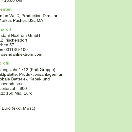
0
-
16:00
Uhr
renten
tefan Weiß, Production Director
Markus Pucher, BSc MA
narort
ndahl Nextrom GmbH
12
Pischelsdorf
chen 57
fon
03113/ 5100
rosendahlnextrom.com
rofil
dungsjahr:
1712 (Knill Gruppe)
ktpalette:
Produktionsanlagen für
lobale Batterie-, Kabel- und
aserindustrie
beiterzahl: 800
z: 160 Mio. Euro
- Euro (exkl. Mwst.)