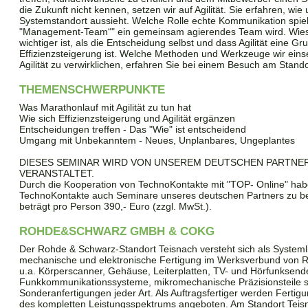
die Zukunft nicht kennen, setzen wir auf Agilität. Sie erfahren, wi
Systemstandort aussieht. Welche Rolle echte Kommunikation spiel
"Management-Team“" ein gemeinsam agierendes Team wird. Wie
wichtiger ist, als die Entscheidung selbst und dass Agilität eine G
Effizienzsteigerung ist. Welche Methoden und Werkzeuge wir eins
Agilität zu verwirklichen, erfahren Sie bei einem Besuch am Stando
THEMENSCHWERPUNKTE
Was Marathonlauf mit Agilität zu tun hat
Wie sich Effizienzsteigerung und Agilität ergänzen
Entscheidungen treffen - Das "Wie" ist entscheidend
Umgang mit Unbekanntem - Neues, Unplanbares, Ungeplantes
DIESES SEMINAR WIRD VON UNSEREM DEUTSCHEN PARTNER ve
VERANSTALTET.
Durch die Kooperation von TechnoKontakte mit "TOP- Online" habe
TechnoKontakte auch Seminare unseres deutschen Partners zu b
beträgt pro Person 390,- Euro (zzgl. MwSt.).
ROHDE&SCHWARZ GMBH & COKG
Der Rohde & Schwarz-Standort Teisnach versteht sich als Systeml
mechanische und elektronische Fertigung im Werksverbund von R
u.a. Körperscanner, Gehäuse, Leiterplatten, TV- und Hörfunksend
Funkkommunikationssysteme, mikromechanische Präzisionsteile 
Sonderanfertigungen jeder Art. Als Auftragsfertiger werden Ferti
des kompletten Leistungsspektrums angeboten. Am Standort Teisn