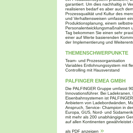
garantiert. Um dies nachhaltig in Ve
realisieren bedarf es aber auch d
Prozessqualität und Kultur des men
und Verhaltensweisen umfassen ei
Produktionsplanung, einem selbstreg
Personalentwicklungsmaßnahmen un
Tag bekommen Sie einen sehr praxis
einer auf Werte basierenden Kommu
der Implementierung und Weiterentw
THEMENSCHWERPUNKTE
Team- und Prozessorganisation
Variables Entlohnungssystem mit fle
Controlling mit Hausverstand
PALFINGER EMEA GMBH
Die PALFINGER Gruppe umfasst 90 G
Innovationsführer. Bei Ladekranen, 
Eisenbahnsystemen ist PALFINGER 
Anbietern von Ladebordwänden, Ma
Anspruch, Service- Champion in der 
Europa, GUS, Nord- und Südamerika 
mit mehr als 200 unabhängigen Gen
auf allen Kontinenten gewährleiste
als PDF anzeigen