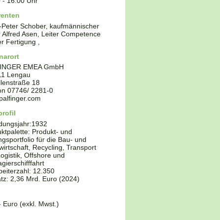
0
-
16:00
Uhr
renten
Peter Schober, kaufmännischer
r Alfred Asen, Leiter Competence
r Fertigung ,
narort
INGER EMEA GmbH
11
Lengau
lenstraße 18
fon
07746/ 2281-0
alfinger.com
rofil
dungsjahr:
1932
ktpalette:
Produkt- und
gsportfolio für die Bau- und
wirtschaft, Recycling, Transport
ogistik, Offshore und
gierschifffahrt
beiterzahl: 12.350
z: 2,36 Mrd. Euro (2024)
- Euro (exkl. Mwst.)