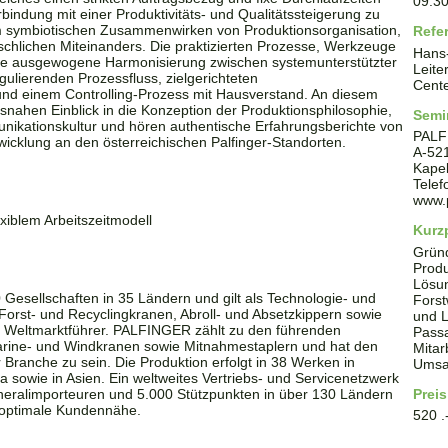
09:3
rbindung mit einer Produktivitäts- und Qualitätssteigerung zu
em symbiotischen Zusammenwirken von Produktionsorganisation,
Refe
schlichen Miteinanders. Die praktizierten Prozesse, Werkzeuge
Hans-
ne ausgewogene Harmonisierung zwischen systemunterstützter
Leite
ulierenden Prozessfluss, zielgerichteten
Cente
d einem Controlling-Prozess mit Hausverstand. An diesem
nahen Einblick in die Konzeption der Produktionsphilosophie,
Semi
nikationskultur und hören authentische Erfahrungsberichte von
PALF
icklung an den österreichischen Palfinger-Standorten.
A
-
52
Kapel
Tele
www.p
xiblem Arbeitszeitmodell
Kurzp
Grün
Produ
Lösun
esellschaften in 35 Ländern und gilt als Technologie- und
Forst
Forst- und Recyclingkranen, Abroll- und Absetzkippern sowie
und L
Weltmarktführer. PALFINGER zählt zu den führenden
Passa
rine- und Windkranen sowie Mitnahmestaplern und hat den
Mitar
Branche zu sein. Die Produktion erfolgt in 38 Werken in
Umsat
sowie in Asien. Ein weltweites Vertriebs- und Servicenetzwerk
eralimporteuren und 5.000 Stützpunkten in über 130 Ländern
Preis
t optimale Kundennähe.
520 .