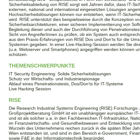
Sicherheitsabteilung von RISE sorgt seit Jahren dafür, dass IT-Sic
externen, national und international eingesetzten Lösungen angem
Hochsicherheitslösungen können nur entstehen, wenn IT-Sicherhei
wird. RISE unterstützt dies beispielsweise durch die Konzeption v
Sicherheitsarchitekturen, einer sicheren Implementierung von So
Begleitung dieser und auch der Durchführung von Penetrationstes
Sicht von AngreiferInnen zu prüfen, ob ein System auch entsprech
aus den Praxis-Erfahrungen von RISE Dos und Don‘ts für die Umset
Systemen gegeben. In einer Live-Hacking-Session werden Sie dir
(u.a. Webserver und Smartphones) angegriffen werden können un
schützen.
THEMENSCHWERPUNKTE
IT Security Engineering: Solide Sicherheitslösungen
Schutz vor Wirtschafts- und Industriespionage
Ablauf eines Penetrationstests, Dos/Don‘ts für IT-Systeme
Live Hacking Session
RISE
Die Research Industrial Systems Engineering (RISE) Forschungs-,
Großprojektberatung GmbH ist ein unabhängiger europäischer IT-Di
und ist als solcher u.a. in den Fachbereichen IT-Infrastruktur, Nat
im Finanzwirtschafts- und Gesundheitswesen und Entwicklung von s
Wurzeln des Unternehmens reichen zurück in die späten 80er Jahr
Wien entstanden ist, und sind in den Bereich e-Government, Finan
sowie F&E in der Informationstechnik begründet.