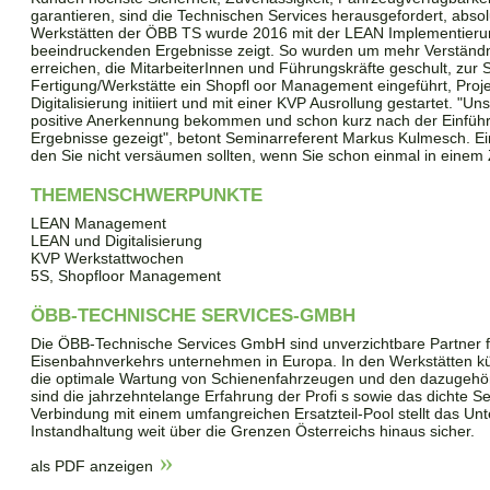
garantieren, sind die Technischen Services herausgefordert, absolu
Werkstätten der ÖBB TS wurde 2016 mit der LEAN Implementierung 
beeindruckenden Ergebnisse zeigt. So wurden um mehr Verständ
erreichen, die MitarbeiterInnen und Führungskräfte geschult, zur 
Fertigung/Werkstätte ein Shopfl oor Management eingeführt, Pr
Digitalisierung initiiert und mit einer KVP Ausrollung gestartet. "
positive Anerkennung bekommen und schon kurz nach der Einführ
Ergebnisse gezeigt", betont Seminarreferent Markus Kulmesch. E
den Sie nicht versäumen sollten, wenn Sie schon einmal in einem
THEMENSCHWERPUNKTE
LEAN Management
LEAN und Digitalisierung
KVP Werkstattwochen
5S, Shopfloor Management
ÖBB-TECHNISCHE SERVICES-GMBH
Die ÖBB-Technische Services GmbH sind unverzichtbare Partner f
Eisenbahnverkehrs unternehmen in Europa. In den Werkstätten k
die optimale Wartung von Schienenfahrzeugen und den dazugehö
sind die jahrzehntelange Erfahrung der Profi s sowie das dichte S
Verbindung mit einem umfangreichen Ersatzteil-Pool stellt das Unt
Instandhaltung weit über die Grenzen Österreichs hinaus sicher.
als PDF anzeigen