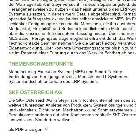
der Wälzlagerfabrik in Steyr versucht in diesem Spannungsfeld, di
Herangehensweisen zu nutzen - das heisst unterhalb des ERP-Sy
Systeme zu setzen, in denen mehr Details abgebildet sind. Kernstü
operative Auftragsabwicklung ist das selbst entwickelte MES. Im F
schlanker Fertigungsprozess und die Menschen, die ihn ausführen
Modularität, Flexibilität und Bedienerfreundlichkeit im Mittelpunkt
über die klassische Betriebsdatenerfassung hinaus. Über mehrere
MES dabei, Fertigungsaufträge möglichst effi zient durch das We
TechnoKontakte Seminar nehmen Sie die Smart Factory Verantwort
Eigenentwicklung, über konkrete Umsetzungsschritte bis hin zum
sie im Rahmen einer Führung durch das Werk im Echtbetrieb besic
THEMENSCHWERPUNKTE
Manufacturing Execution System (MES) und Smart Factory
Verbindung von Fertigungsprozess, Mensch und IT-Systemen
Systemlandschaft unterhalb des ERP-Systems
SKF ÖSTERREICH AG
Die SKF Österreich AG in Steyr ist ein Tochterunternehmen des
weltweit führenden Anbieter von Produkten, Systemlösungen und S
und -einheiten, Dichtungen, Mechatronik- und Schmiersystemen.
Produktionsstandorten auf allen Kontinenten zählt die SKF Österr
innovativsten Standorten weltweit.
als PDF anzeigen