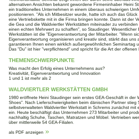
alternativen Ansichten bekannt gewordene Firmeninhaber Heini Sta
ein traditionelles Unternehmen in einem überaus schwierigen Umfe
positionieren. "Als ich Mitbesitzer wurde, hatte ich auch das Glück
eine Vertriebskette mit in die Firma bringen konnte. Dann ist der
die Gea und die Waldviertler Werkstätten miteinader zu verbinden u
einen echten Mehrwert zu schaffen", so Staudinger. Wesentlicher E
Werkstätten ist die "Eigenverantwortung der Mitarbeiter. "Wenn sic
Eigenverantwortung organisieren und kreativ sind, stärkt das uns a
garantieren Ihnen einen wirklich außergewöhnlichen Seminartag u
Das "Du" ist hier "verpflichtend" und spricht für die Art der offenen
THEMENSCHWERPUNKTE
Was macht den Erfolg eines Unternehmens aus?
Kreativität, Eigenverantwortung und Innovation
1 und 1 ist mehr als 2
WALDVIERTLER WERKSTÄTTEN GMBH
1980 eröffnete Heini Staudinger sein erstes GEA-Geschäft in der W
Shoes". Nach Lieferschwierigkeiten beim dänischen Partner stieg 
selbstverwalteten Waldviertler Werkstatt in Schrems zunächst mit 
ein. Heute beschäftigt das Unternehmen 273 Mitarbeiter und produ
nachhaltig Schuhe, Taschen, Matratzen und Möbel. Vertrieben we
über mittlerweile 54 GEA-Filialen.
als PDF anzeigen