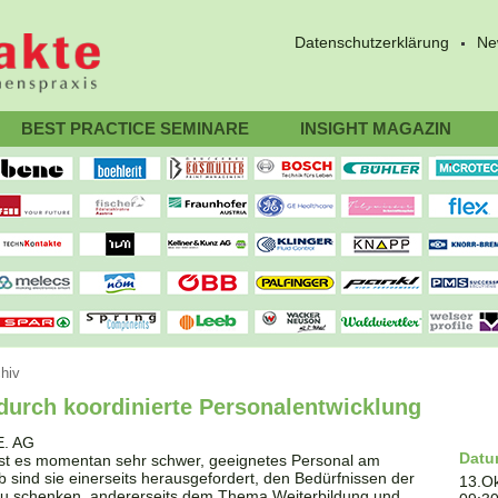
Datenschutzerklärung
Ne
BEST PRACTICE SEMINARE
INSIGHT MAGAZIN
hiv
 durch koordinierte Personalentwicklung
Dat
ist es momentan sehr schwer, geeignetes Personal am
sind sie einerseits herausgefordert, den Bedürfnissen der
13.O
zu schenken, andererseits dem Thema Weiterbildung und