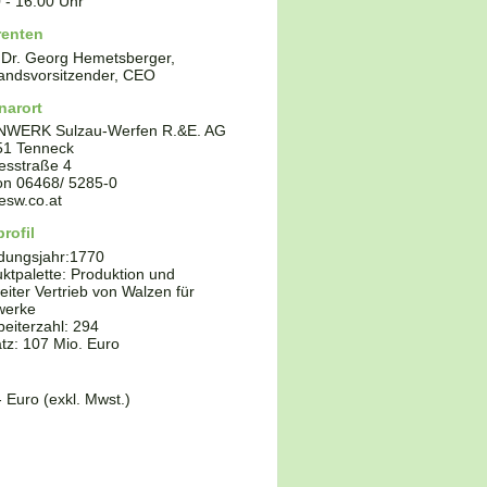
0
-
16:00
Uhr
renten
 Dr. Georg Hemetsberger,
andsvorsitzender, CEO
narort
NWERK Sulzau-Werfen R.&E. AG
51
Tenneck
esstraße 4
fon
06468/ 5285-0
esw.co.at
rofil
dungsjahr:
1770
ktpalette:
Produktion und
eiter Vertrieb von Walzen für
werke
beiterzahl: 294
z: 107 Mio. Euro
- Euro (exkl. Mwst.)