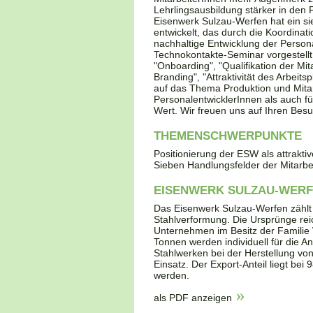
Lehrlingsausbildung stärker in de
Eisenwerk Sulzau-Werfen hat ein s
entwickelt, das durch die Koordina
nachhaltige Entwicklung der Persona
Technokontakte-Seminar vorgestellt 
"Onboarding", "Qualifikation der Mi
Branding", "Attraktivität des Arbei
auf das Thema Produktion und Mitar
PersonalentwicklerInnen als auch f
Wert. Wir freuen uns auf Ihren Besu
THEMENSCHWERPUNKTE
Positionierung der ESW als attrakti
Sieben Handlungsfelder der Mitarbe
EISENWERK SULZAU-WERFE
Das Eisenwerk Sulzau-Werfen zählt 
Stahlverformung. Die Ursprünge reic
Unternehmen im Besitz der Familie 
Tonnen werden individuell für die 
Stahlwerken bei der Herstellung v
Einsatz. Der Export-Anteil liegt bei
werden.
als PDF anzeigen