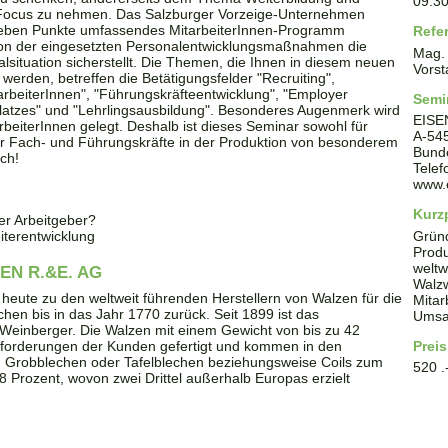
09:3
n Focus zu nehmen. Das Salzburger Vorzeige-Unternehmen
ieben Punkte umfassendes MitarbeiterInnen-Programm
Refe
tion der eingesetzten Personalentwicklungsmaßnahmen die
Mag.
lsituation sicherstellt. Die Themen, die Ihnen in diesem neuen
Vorst
werden, betreffen die Betätigungsfelder "Recruiting",
tarbeiterInnen", "Führungskräfteentwicklung", "Employer
Semi
tsplatzes" und "Lehrlingsausbildung". Besonderes Augenmerk wird
EISE
beiterInnen gelegt. Deshalb ist dieses Seminar sowohl für
A
-
54
ür Fach- und Führungskräfte in der Produktion von besonderem
Bund
ch!
Tele
www.
Kurzp
ver Arbeitgeber?
iterentwicklung
Grün
Produ
weltw
N R.&E. AG
Walz
heute zu den weltweit führenden Herstellern von Walzen für die
Mitar
hen bis in das Jahr 1770 zurück. Seit 1899 ist das
Umsat
Weinberger. Die Walzen mit einem Gewicht von bis zu 42
Anforderungen der Kunden gefertigt und kommen in den
Preis
on Grobblechen oder Tafelblechen beziehungsweise Coils zum
520 .
 98 Prozent, wovon zwei Drittel außerhalb Europas erzielt