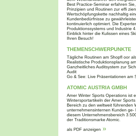
Best Practice-Seminar erfahren Sie,
Prinzipien und Routinen zur effi z
Wertschöpfungskette nachhaltig ein
Kundenbedürfnisse zu gewährleisten
kontinuierlich optimiert. Die Exper
Produktionssystems und Industrie 4.
Einblick hinter die Kulissen eines S
Ihren Besuch!
THEMENSCHWERPUNKTE
Tägliche Routinen am Shopfl oor a
Realistische Produktionsplanung am
Ganzheitliches Auditsystem zur Sich
Audit
Go & See: Live Präsentationen am 
ATOMIC AUSTRIA GMBH
Amer Winter Sports Operations ist 
Wintersportartikeln der Amer Sports 
Bereich zu den weltweit führenden W
unternehmensinternen Kunden ge- h
diesem Unternehmensbereich 3.500 Mi
der Traditionsmarke Atomic.
als PDF anzeigen