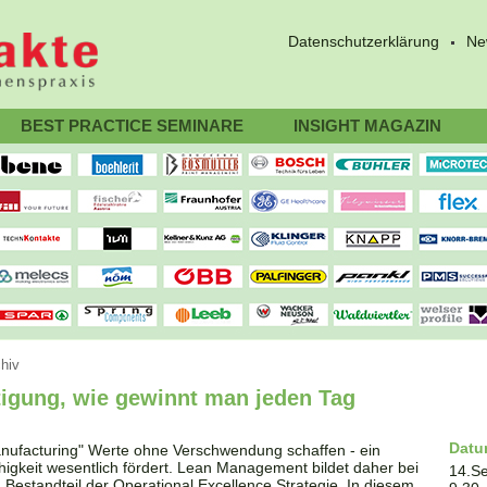
Datenschutzerklärung
Ne
BEST PRACTICE SEMINARE
INSIGHT MAGAZIN
hiv
tigung, wie gewinnt man jeden Tag
Dat
nufacturing" Werte ohne Verschwendung schaffen - ein
higkeit wesentlich fördert. Lean Management bildet daher bei
14.S
Bestandteil der Operational Excellence Strategie. In diesem