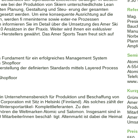
9.30
 wie bei der Produktion von Skiern unterschiedlichste Lean
ienten Planung, Gestaltung und Steu- erung der gesamten
Refe
gesetzt werden. Um eine konsequente Ausrichtung auf die
Mag. 
, werden fi rmeninterne sowie exter-ne Prozessen
Presi
ten informieren Sie im Detail über die Umsetzung des Amer Ski
Bauc
0 Ansätzen in der Praxis. Weiter wird ihnen ein exklusiver
Manuf
ki-Herstellers gewährt. Das Amer Sports Team freut sich auf
Norb
Plann
Ampf
Semi
ls Fundament für ein erfolgreiches Management System
Atom
 Shopfloor
A
-
55
erstellung der definierten Standards mittels Layered Process
Atomi
Tele
Shopfloor
www.
Kurzp
ein Unternehmensbereich für Produktion und Beschaffung von
Grün
Corporation mit Sitz in Helsinki (Finnland). Als solches zählt der
Amer
intersportartikel- Komplettlieferanten. Zu den
Produ
ören die Weltmarken Atomic und Salomon. Insgesamt sind in
Mitar
tarbeiterInnen beschäf- tigt. Altenmarkt ist dabei die Heimat
Amer
Umsat
Preis
550 .