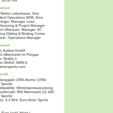
-
16.00
Uhr
renten
Stefan Leberbauer, Vice
dent Operations WSE, Arno
hinger, Manager Lean
acturing & Project Manager
ert Oberauer, Manager SC
ing Gliding & Binding Corina
erer, Operations Manager
narort
ic Austria GmbH
41
Altenmarkt im Pongau
c Straße 1
fon
06452/ 3900-0
amersports.com
rofil
dungsjahr:
1955 Atomic (1950
 Sports)
ktpalette:
Wintersportausrüstung
beiterzahl: 800 Altenmarkt (11.400
 Sports)
z: 4,3 Mrd. Euro Amer Sports
- Euro (exkl. Mwst.)