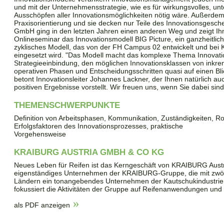
und mit der Unternehmensstrategie, wie es für wirkungsvolles, u
Ausschöpfen aller Innovationsmöglichkeiten nötig wäre. Außerdem 
Praxisorientierung und sie decken nur Teile des Innovationsgesch
GmbH ging in den letzten Jahren einen anderen Weg und zeigt Ihn
Onlineseminar das Innovationsmodell BIG Picture, ein ganzheitliche
zyklisches Modell, das von der FH Campus 02 entwickelt und bei 
eingesetzt wird. "Das Modell macht das komplexe Thema Innova
Strategieeinbindung, den möglichen Innovationsklassen von inkrem
operativen Phasen und Entscheidungsschritten quasi auf einen Bli
betont Innovationsleiter Johannes Lackner, der Ihnen natürlich auch
positiven Ergebnisse vorstellt. Wir freuen uns, wenn Sie dabei sind
THEMENSCHWERPUNKTE
Definition von Arbeitsphasen, Kommunikation, Zuständigkeiten, Ro
Erfolgsfaktoren des Innovationsprozesses, praktische
Vorgehensweise
KRAIBURG AUSTRIA GMBH & CO KG
Neues Leben für Reifen ist das Kerngeschäft von KRAIBURG Austr
eigenständiges Unternehmen der KRAIBURG-Gruppe, die mit zwölf 
Ländern ein tonangebendes Unternehmen der Kautschukindustrie i
fokussiert die Aktivitäten der Gruppe auf Reifenanwendungen und
als PDF anzeigen