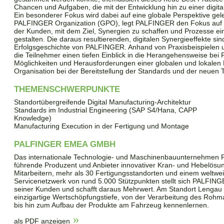
Chancen und Aufgaben, die mit der Entwicklung hin zu einer digi
Ein besonderer Fokus wird dabei auf eine globale Perspektive gele
PALFINGER Organization (GPO), legt PALFINGER den Fokus auf e
der Kunden, mit dem Ziel, Synergien zu schaffen und Prozesse einfa
gestalten. Die daraus resultierenden, digitalen Synergieeffekte sin
Erfolgsgeschichte von PALFINGER. Anhand von Praxisbeispielen u
die Teilnehmer einen tiefen Einblick in die Herangehensweise be
Möglichkeiten und Herausforderungen einer globalen und lokalen Di
Organisation bei der Bereitstellung der Standards und der neuen To
THEMENSCHWERPUNKTE
Standortübergreifende Digital Manufacturing-Architektur
Standards im Industrial Engineering (SAP S4/Hana, CAPP
Knowledge)
Manufacturing Execution in der Fertigung und Montage
PALFINGER EMEA GMBH
Das internationale Technologie- und Maschinenbauunternehmen P
führende Produzent und Anbieter innovativer Kran- und Hebelösu
Mitarbeitern, mehr als 30 Fertigungsstandorten und einem weltwei
Servicenetzwerk von rund 5.000 Stützpunkten stellt sich PALFI
seiner Kunden und schafft daraus Mehrwert. Am Standort Lengau 
einzigartige Wertschöpfungstiefe, von der Verarbeitung des Rohma
bis hin zum Aufbau der Produkte am Fahrzeug kennenlernen.
als PDF anzeigen