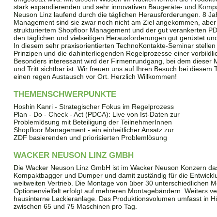
stark expandierenden und sehr innovativen Baugeräte- und Komp
Neuson Linz laufend durch die täglichen Herausforderungen. 8 Ja
Management sind sie zwar noch nicht am Ziel angekommen, aber 
strukturiertem Shopfloor Management und der gut verankerten 
den täglichen und vielseitigen Herausforderungen gut gerüstet und
In diesem sehr praxisorientierten TechnoKontakte-Seminar stellen 
Prinzipen und die dahinterliegenden Regelprozesse einer vorbild
Besonders interessant wird der Firmenrundgang, bei dem dieser 
und Tritt sichtbar ist. Wir freuen uns auf Ihren Besuch bei dies
einen regen Austausch vor Ort. Herzlich Willkommen!
THEMENSCHWERPUNKTE
Hoshin Kanri - Strategischer Fokus im Regelprozess
Plan - Do - Check - Act (PDCA): Live von Ist-Daten zur
Problemlösung mit Beteiligung der TeilnehmerInnen
Shopfloor Management - ein einheitlicher Ansatz zur
ZDF basierenden und priorisierten Problemlösung
WACKER NEUSON LINZ GMBH
Die Wacker Neuson Linz GmbH ist im Wacker Neuson Konzern da
Kompaktbagger und Dumper und damit zuständig für die Entwicklu
weltweiten Vertrieb. Die Montage von über 30 unterschiedlichen 
Optionenvielfalt erfolgt auf mehreren Montagebändern. Weiters ve
hausinterne Lackieranlage. Das Produktionsvolumen umfasst in Hö
zwischen 65 und 75 Maschinen pro Tag.