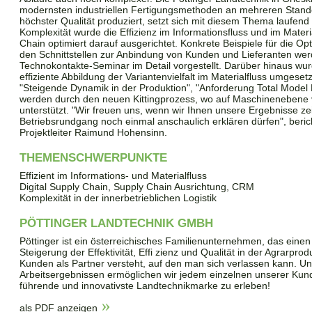
modernsten industriellen Fertigungsmethoden an mehreren Stan
höchster Qualität produziert, setzt sich mit diesem Thema laufen
Komplexität wurde die Effizienz im Informationsfluss und im Materi
Chain optimiert darauf ausgerichtet. Konkrete Beispiele für die Op
den Schnittstellen zur Anbindung von Kunden und Lieferanten we
Technokontakte-Seminar im Detail vorgestellt. Darüber hinaus w
effiziente Abbildung der Variantenvielfalt im Materialfluss umges
"Steigende Dynamik in der Produktion", "Anforderung Total Model 
werden durch den neuen Kittingprozess, wo auf Maschinenebene v
unterstützt. "Wir freuen uns, wenn wir Ihnen unsere Ergebnisse z
Betriebsrundgang noch einmal anschaulich erklären dürfen", beric
Projektleiter Raimund Hohensinn.
THEMENSCHWERPUNKTE
Effizient im Informations- und Materialfluss
Digital Supply Chain, Supply Chain Ausrichtung, CRM
Komplexität in der innerbetrieblichen Logistik
PÖTTINGER LANDTECHNIK GMBH
Pöttinger ist ein österreichisches Familienunternehmen, das einen
Steigerung der Effektivität, Effi zienz und Qualität in der Agrarprodu
Kunden als Partner versteht, auf den man sich verlassen kann. U
Arbeitsergebnissen ermöglichen wir jedem einzelnen unserer Ku
führende und innovativste Landtechnikmarke zu erleben!
als PDF anzeigen