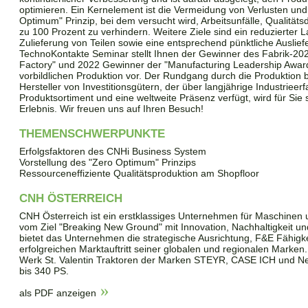
optimieren. Ein Kernelement ist die Vermeidung von Verlusten u
Optimum" Prinzip, bei dem versucht wird, Arbeitsunfälle, Qualität
zu 100 Prozent zu verhindern. Weitere Ziele sind ein reduzierter 
Zulieferung von Teilen sowie eine entsprechend pünktliche Auslie
TechnoKontakte Seminar stellt Ihnen der Gewinner des Fabrik-202
Factory" und 2022 Gewinner der "Manufacturing Leadership Awards
vorbildlichen Produktion vor. Der Rundgang durch die Produktion 
Hersteller von Investitionsgütern, der über langjährige Industrieerf
Produktsortiment und eine weltweite Präsenz verfügt, wird für Si
Erlebnis. Wir freuen uns auf Ihren Besuch!
THEMENSCHWERPUNKTE
Erfolgsfaktoren des CNHi Business System
Vorstellung des "Zero Optimum" Prinzips
Ressourceneffiziente Qualitätsproduktion am Shopfloor
CNH ÖSTERREICH
CNH Österreich ist ein erstklassiges Unternehmen für Maschinen 
vom Ziel "Breaking New Ground" mit Innovation, Nachhaltigkeit und 
bietet das Unternehmen die strategische Ausrichtung, F&E Fähigk
erfolgreichen Marktauftritt seiner globalen und regionalen Marken.
Werk St. Valentin Traktoren der Marken STEYR, CASE ICH und N
bis 340 PS.
als PDF anzeigen