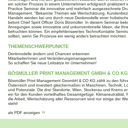
ein solcher Prozess in einem Unternehmen erfolgreich praktiziert 
Practice Seminar die innovative und mehrfach ausgezeichnete Dru
Management. "Bekannte Themen wie Wertschätzung, Kundenbezieh
Handeln werden bei uns durch neue Denkmodelle einer holistische
betont Chief Spirit Officer Doris Bösmüller. In diesem Seminar b
Anregungen sowie innovative und unkonventionelle Ideen, die Ihre t
befruchten können. Ein empfehlenswertes TechnoKontakte Semina
sollten, wenn Sie Prozesse ein wenig anders betrachten möchten.
THEMENSCHWERPUNKTE
Denkmodelle ändern und Chancen erkennen
MitarbeiterInnen und Veränderungsmanagement
So schaffen Sie neue Leitsätze im Unternehmen!
BÖSMÜLLER PRINT MANAGEMENT GMBH & CO KG
Bösmüller Print Management GesmbH & CO KG zählt zu den führe
Österreich und investiert gleichermaßen in Maschinen, Technik, Log
und Potenziale. Die drei Standorte, Wien, Stockerau und Krems 
ein für den Kunden vorteilhaftes Gesamtgefüge. Klimaneutralität,
die Arbeit, Wertschätzung aller Ressourcen sind nur einige der W
steht!
als PDF anzeigen