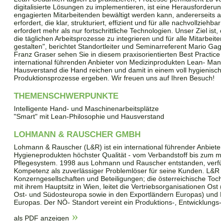
digitalisierte Lösungen zu implementieren, ist eine Herausforderung
engagierten Mitarbeitenden bewältigt werden kann, andererseits 
erfordert, die klar, strukturiert, effizient und für alle nachvollziehbar
erfordert mehr als nur fortschrittliche Technologien. Unser Ziel ist,
die täglichen Arbeitsprozesse zu integrieren und für alle Mitarbe
gestalten", berichtet Standortleiter und Seminarreferent Mario 
Franz Graser sehen Sie in diesem praxisorientierten Best Practice
international führenden Anbieter von Medizinprodukten Lean- Mana
Hausverstand die Hand reichen und damit in einem voll hygienisc
Produktionsprozesse ergeben. Wir freuen uns auf Ihren Besuch!
THEMENSCHWERPUNKTE
Intelligente Hand- und Maschinenarbeitsplätze
"Smart" mit Lean-Philosophie und Hausverstand
LOHMANN & RAUSCHER GMBH
Lohmann & Rauscher (L&R) ist ein international führender Anbiete
Hygieneprodukten höchster Qualität - vom Verbandstoff bis zum 
Pflegesystem. 1998 aus Lohmann und Rauscher entstanden, verf
Kompetenz als zuverlässiger Problemlöser für seine Kunden. L&R h
Konzerngesellschaften und Beteiligungen; die österreichische 
mit ihrem Hauptsitz in Wien, leitet die Vertriebsorganisationen Ost
Ost- und Südosteuropa sowie in den Exportländern Europas) und
Europas. Der NÖ- Standort vereint ein Produktions-, Entwicklungs
als PDF anzeigen